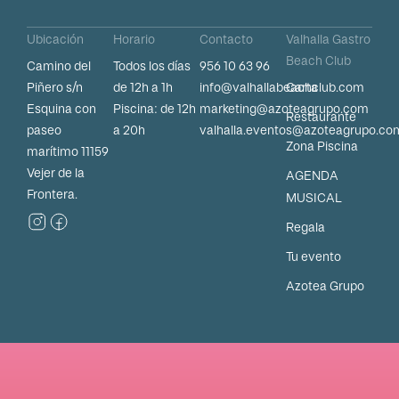
Ubicación
Horario
Contacto
Valhalla Gastro
Beach Club
Camino del
Todos los días
956 10 63 96
Piñero s/n
de 12h a 1h
info@valhallabeachclub.com
Carta
Esquina con
Piscina: de 12h
marketing@azoteagrupo.com
Restaurante
paseo
a 20h
valhalla.eventos@azoteagrupo.co
Zona Piscina
marítimo 11159
Vejer de la
AGENDA
Frontera.
MUSICAL
Regala
Tu evento
Azotea Grupo