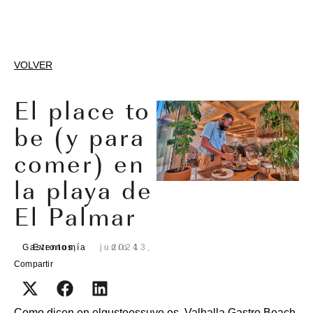
VOLVER
El place to
be (y para
comer) en
la playa de
El Palmar
Gastronomía
Eventos
,
junio 13, 2024
Compartir
Como dicen en elgustoessuyo.es, Valhalla Gastro Beach